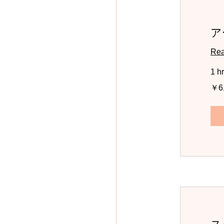
ア
Rea
1 h
6,000
￥6
円