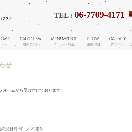
06-7709-4171
TEL :
i（フワリ）
HOME
SALON info
MENU&PRICE
FLOW
GALLALY
ホーム
初めての方へ
メニュー・料金
施術の流れ
デザイン
わせ
フオームから受け付けております。
・お問い合わせ
0（最終受付時間）／ 不定休