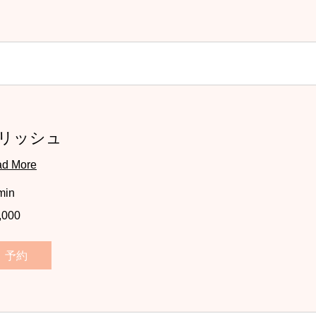
リッシュ
d More
min
,000
予約