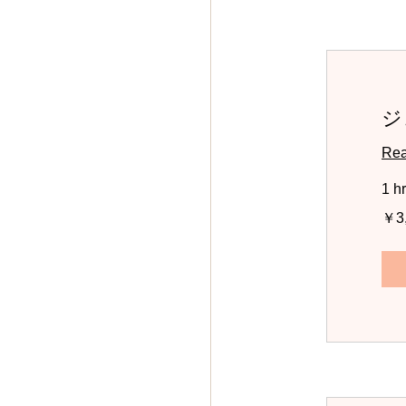
ジ
Rea
1 hr
3,000
￥3
円