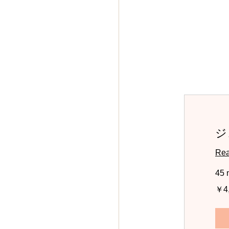
ジ
Rea
45 
4,500
￥4
円