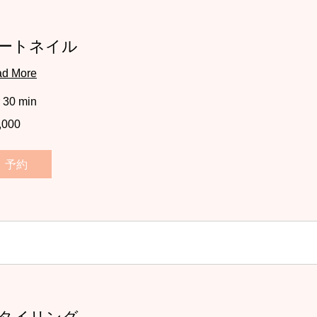
ートネイル
d More
r 30 min
,000
予約