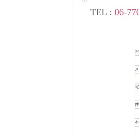
TEL :
06-77
お
メ
電
件
本