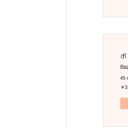
ポ
Rea
45 
3,000
￥3
円