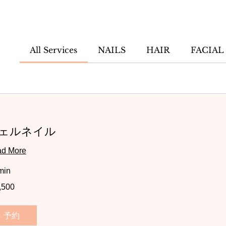
All Services
NAILS
HAIR
FACIAL
ェルネイル
d More
min
,500
予約